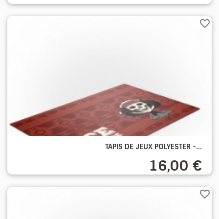
favorite_border
TAPIS DE JEUX POLYESTER -...
16,00 €
favorite_border