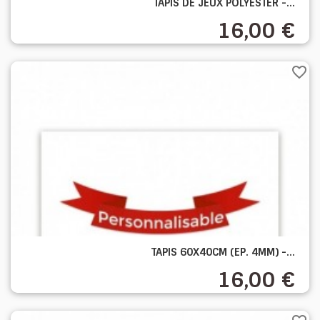
TAPIS DE JEUX POLYESTER -...
16,00 €
favorite_border
TAPIS 60X40CM (EP. 4MM) -...
16,00 €