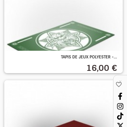
TAPIS DE JEUX POLYESTER -...
16,00 €
X
favorite_border