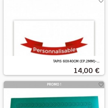
favorite_border
TAPIS 60X40CM (EP.2MM)-...
14,00 €
favorite_border
PROMO !