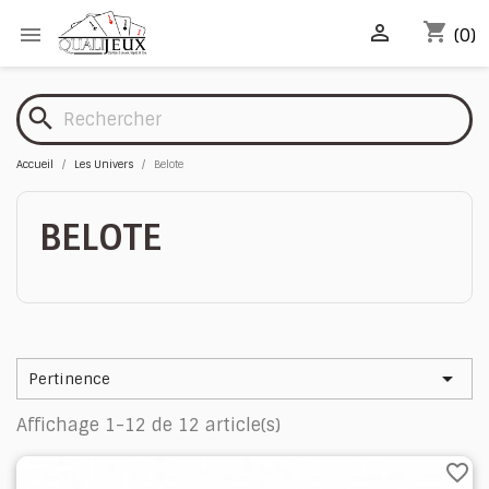
shopping_cart


(0)
search
Accueil
Les Univers
Belote
BELOTE

Pertinence
Affichage 1-12 de 12 article(s)
favorite_border