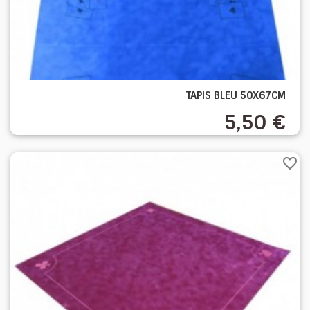
TAPIS BLEU 50X67CM
5,50 €
favorite_border