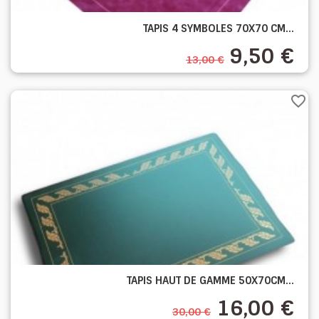
TAPIS 4 SYMBOLES 70X70 CM...
9,50 €
13,00 €
favorite_border
TAPIS HAUT DE GAMME 50X70CM...
16,00 €
30,00 €