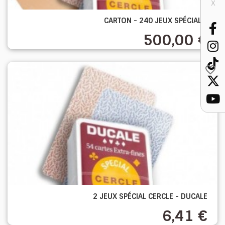
X
CARTON - 240 JEUX SPÉCIAL...
500,00 €
favorite_border
2 JEUX SPÉCIAL CERCLE - DUCALE
6,41 €