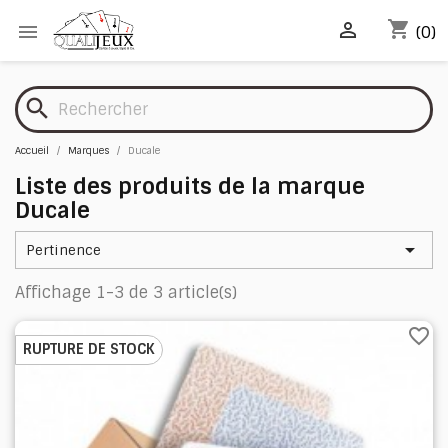
shopping_cart


(0)
search
Accueil
Marques
Ducale
Liste des produits de la marque
Ducale

Pertinence
Affichage 1-3 de 3 article(s)
favorite_border
RUPTURE DE STOCK