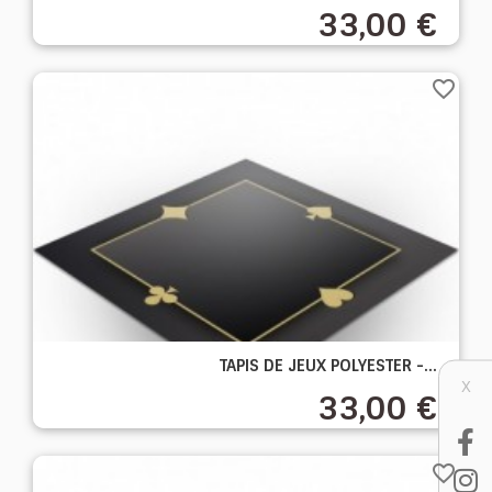
33,00 €
favorite_border
TAPIS DE JEUX POLYESTER -...
X
33,00 €
favorite_border