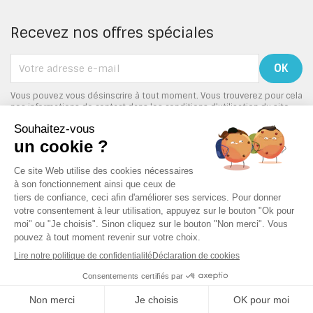
Recevez nos offres spéciales
Vous pouvez vous désinscrire à tout moment. Vous trouverez pour cela
nos informations de contact dans les conditions d'utilisation du site.
PRODUITS

NOTRE SOCIÉTÉ

VOTRE COMPTE

INFORMATIONS
keyboard_arrow_down