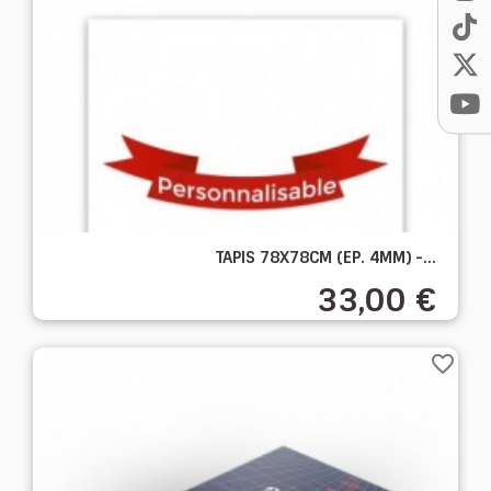
TAPIS 78X78CM (EP. 4MM) -...
33,00 €
favorite_border