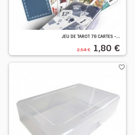
JEU DE TAROT 78 CARTES -...
1,80 €
2,54 €
favorite_border