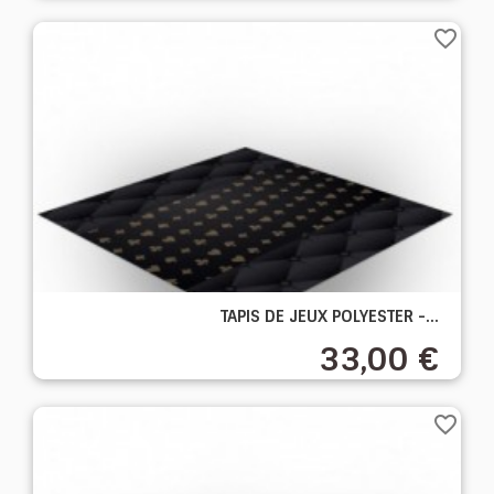
favorite_border
TAPIS DE JEUX POLYESTER -...
33,00 €
favorite_border