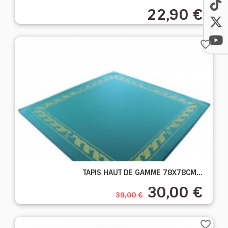
22,90 €
favorite_border
TAPIS HAUT DE GAMME 78X78CM...
30,00 €
39,00 €
favorite_border