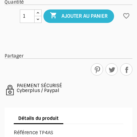
Quantité

favorite_border
AJOUTER AU PANIER
Partager
PAIEMENT SÉCURISÉ
Cyberplus / Paypal
Détails du produit
Référence
TP4AS