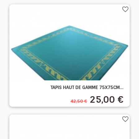
favorite_border
TAPIS HAUT DE GAMME 75X75CM...
25,00 €
42,50 €
favorite_border