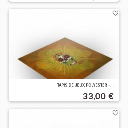
favorite_border
TAPIS DE JEUX POLYESTER -...
33,00 €
favorite_border