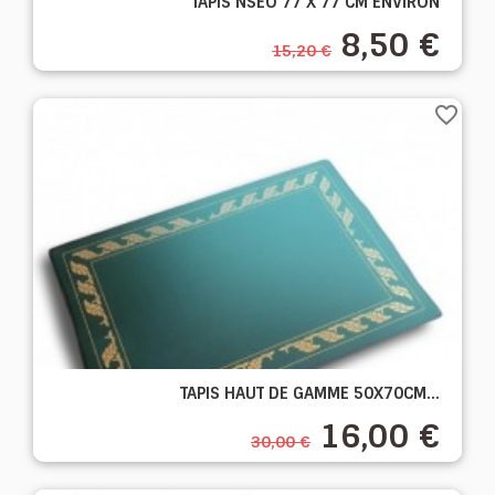
TAPIS NSEO 77 X 77 CM ENVIRON
8,50 €
15,20 €
favorite_border
TAPIS HAUT DE GAMME 50X70CM...
16,00 €
30,00 €