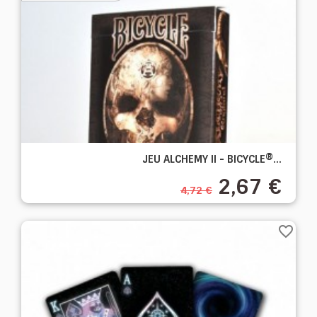
JEU ALCHEMY II - BICYCLE®...
2,67 €
4,72 €
favorite_border