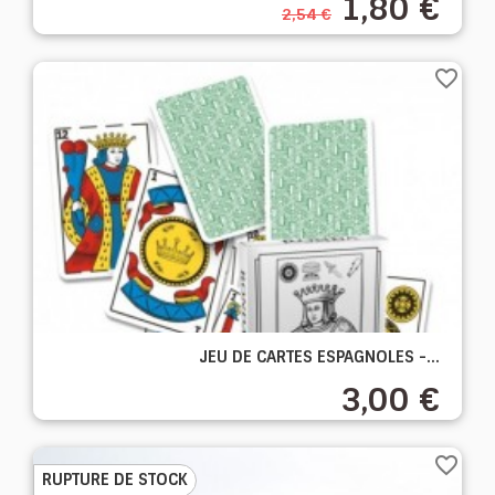
1,80 €
2,54 €
favorite_border
JEU DE CARTES ESPAGNOLES -...
3,00 €
favorite_border
RUPTURE DE STOCK