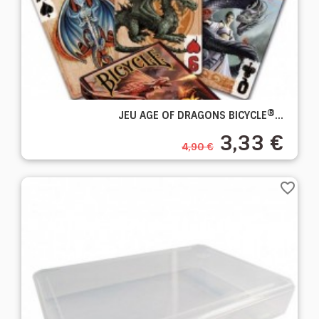
JEU AGE OF DRAGONS BICYCLE®...
3,33 €
4,90 €
favorite_border