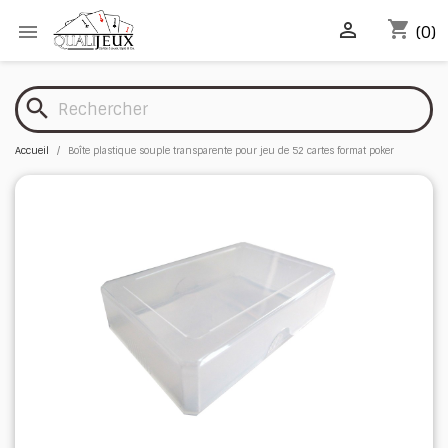
shopping_cart


(0)
search
Accueil
Boîte plastique souple transparente pour jeu de 52 cartes format poker