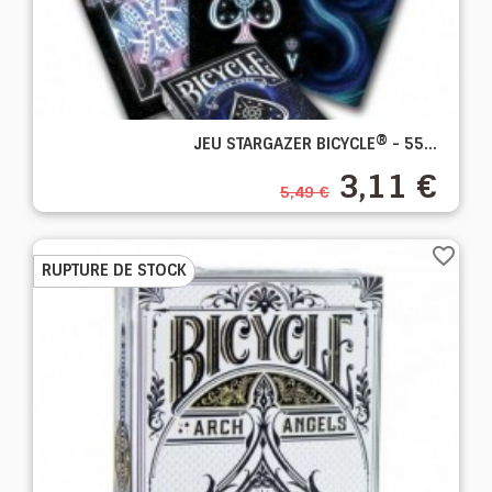
JEU STARGAZER BICYCLE® - 55...
3,11 €
5,49 €
favorite_border
RUPTURE DE STOCK