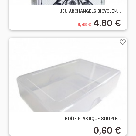
JEU ARCHANGELS BICYCLE®...
4,80 €
8,48 €
favorite_border
BOÎTE PLASTIQUE SOUPLE...
0,60 €