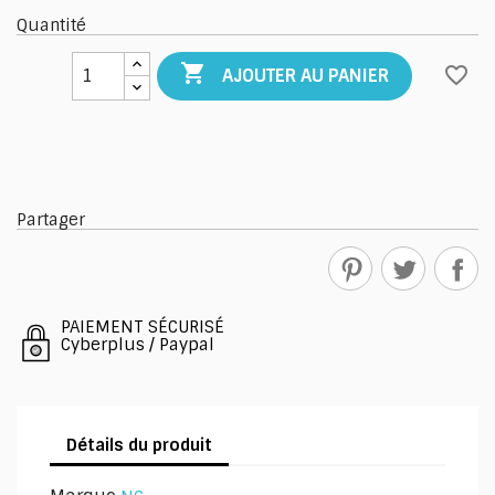
Quantité

favorite_border
AJOUTER AU PANIER
Partager
PAIEMENT SÉCURISÉ
Cyberplus / Paypal
Détails du produit