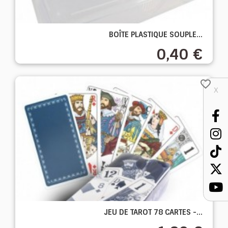
BOÎTE PLASTIQUE SOUPLE...
0,40 €
favorite_border
X
JEU DE TAROT 78 CARTES -...