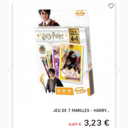
te_border
favorite_border
JEU DE 7 FAMILLES - HARRY...
3,23 €
3,87 €