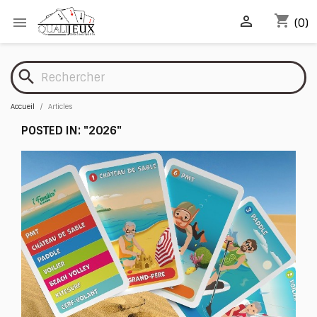
shopping_cart


(0)
search
Accueil
Articles
POSTED IN: "2026"