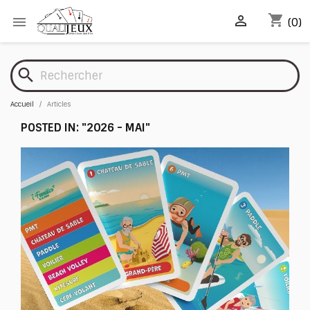
shopping_cart


(0)
search
Accueil
Articles
POSTED IN: "2026 - MAI"