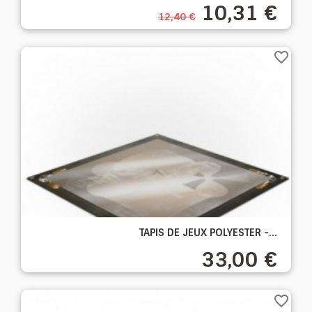
10,31 €
12,40 €
favorite_border
TAPIS DE JEUX POLYESTER -...
33,00 €
favorite_border