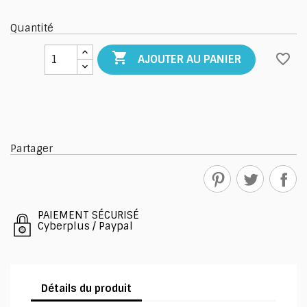
Quantité

favorite_border
AJOUTER AU PANIER
Partager
PAIEMENT SÉCURISÉ
Cyberplus / Paypal
Détails du produit