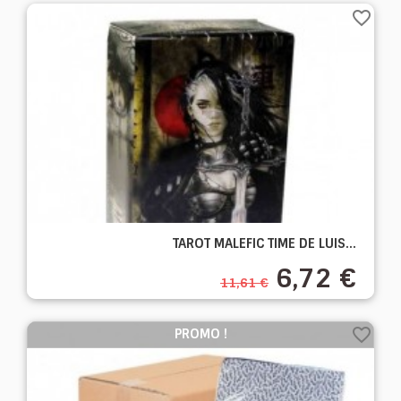
favorite_border
TAROT MALEFIC TIME DE LUIS...
6,72 €
11,61 €
favorite_border
PROMO !