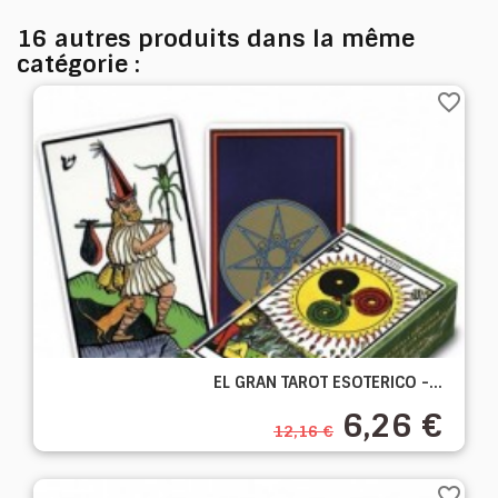
16 autres produits dans la même
catégorie :
favorite_border
EL GRAN TAROT ESOTERICO -...
6,26 €
12,16 €
favorite_border