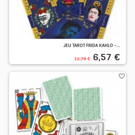
JEU TAROT FRIDA KAHLO -...
6,57 €
12,78 €
favorite_border