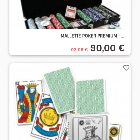
MALLETTE POKER PREMIUM -...
90,00 €
92,98 €
favorite_border