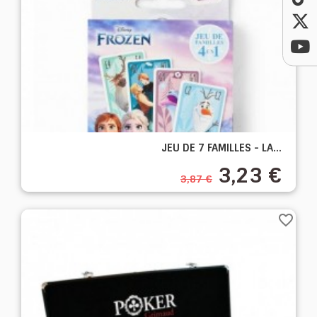
JEU DE 7 FAMILLES - LA...
3,23 €
3,87 €
favorite_border