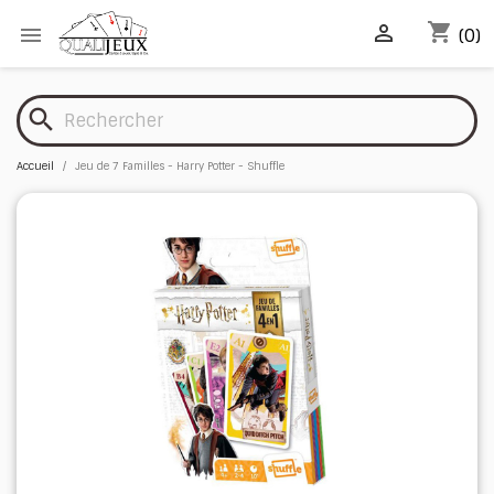
shopping_cart


(0)
search
Accueil
Jeu de 7 Familles - Harry Potter - Shuffle