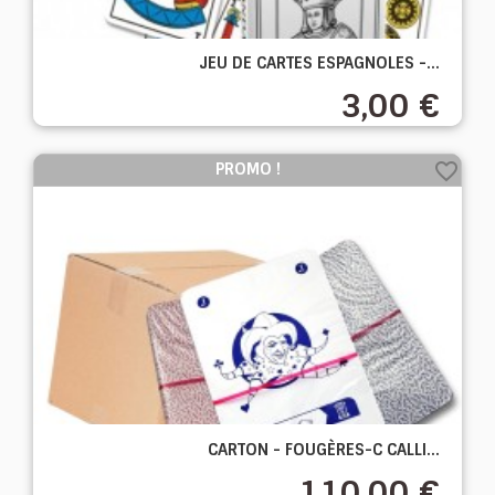
JEU DE CARTES ESPAGNOLES -...
3,00 €
favorite_border
PROMO !
CARTON - FOUGÈRES-C CALLI...
110,00 €