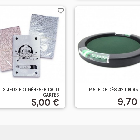
favorite_border


2 JEUX FOUGÈRES-B CALLI
PISTE DE DÉS 421 Ø 45
Aperçu rapide
Aperçu rapide
CARTES
9,70
5,00 €