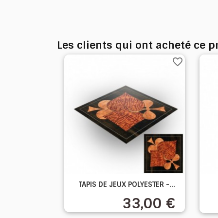
Les clients qui ont acheté ce 
favorite_border

TAPIS DE JEUX POLYESTER -...
Aperçu rapide
33,00 €