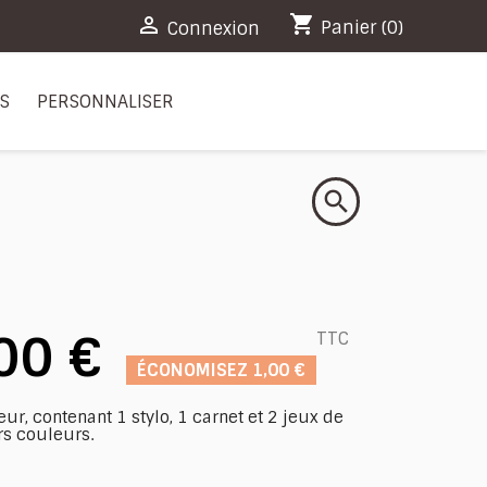
shopping_cart

Panier
(0)
Connexion
RS
PERSONNALISER
search
00 €
TTC
ÉCONOMISEZ 1,00 €
ur, contenant 1 stylo, 1 carnet et 2 jeux de
rs couleurs.