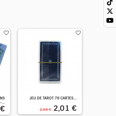
favorite_border
favorite_border

RNS
JEU DE TAROT 78 CARTES...
Aperçu rapide
-...
2,01 €
 €
2,84 €