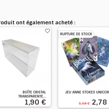
produit ont également acheté :
favorite_border
RUPTURE DE STOCK


BOÎTE CRISTAL
JEU ANNE STOKES UNICO
Aperçu rapide
Aperçu rapide
TRANSPARENTE...
1,90 €
2,78
5,04 €