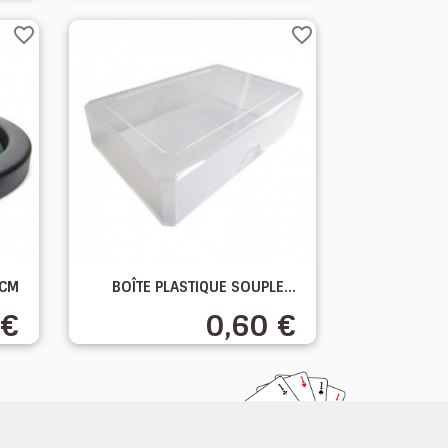
favorite_border
favorite_border

 CM
BOÎTE PLASTIQUE SOUPLE...
Aperçu rapide
 €
0,60 €