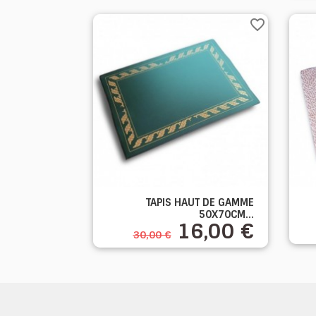
favorite_border

TAPIS HAUT DE GAMME
Aperçu rapide
50X70CM...
16,00 €
30,00 €