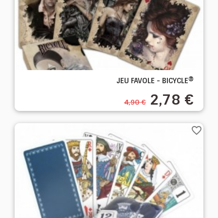
JEU FAVOLE - BICYCLE®
2,78 €
4,90 €
favorite_border