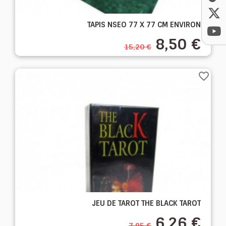
TAPIS NSEO 77 X 77 CM ENVIRON
8,50 €
15,20 €
favorite_border
JEU DE TAROT THE BLACK TAROT
6,26 €
7,95 €