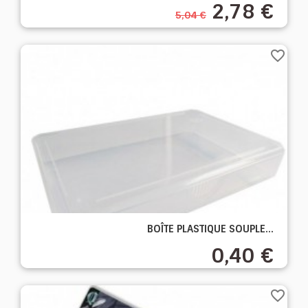
2,78 €
5,04 €
favorite_border
BOÎTE PLASTIQUE SOUPLE...
0,40 €
favorite_border