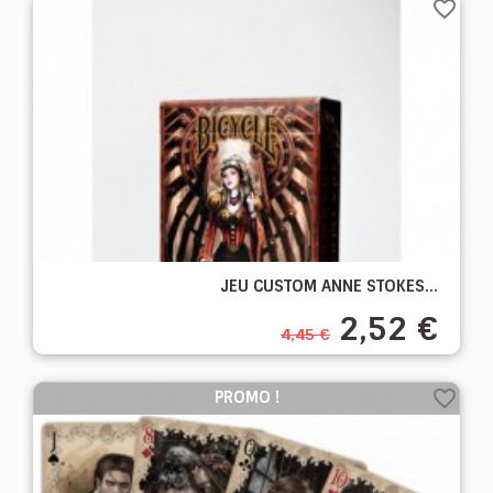
favorite_border
JEU CUSTOM ANNE STOKES...
2,52 €
4,45 €
favorite_border
PROMO !