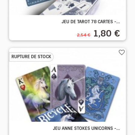
JEU DE TAROT 78 CARTES -...
1,80 €
2,54 €
favorite_border
RUPTURE DE STOCK
JEU ANNE STOKES UNICORNS -...