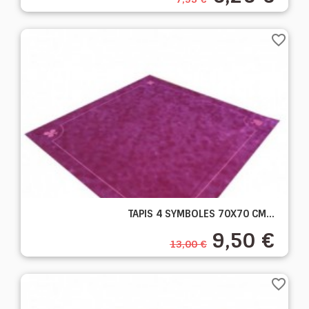
favorite_border
TAPIS 4 SYMBOLES 70X70 CM...
9,50 €
13,00 €
favorite_border