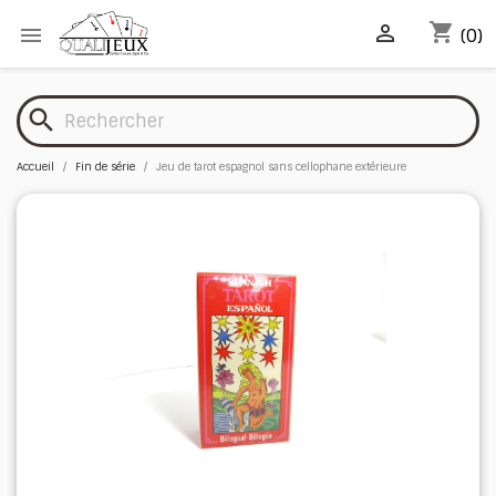
shopping_cart


(0)
search
Accueil
Fin de série
Jeu de tarot espagnol sans cellophane extérieure