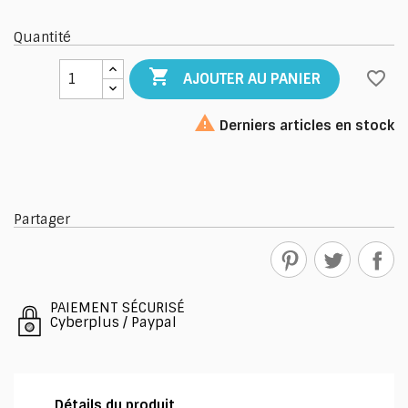
Quantité

favorite_border
AJOUTER AU PANIER

Derniers articles en stock
Partager
PAIEMENT SÉCURISÉ
Cyberplus / Paypal
Détails du produit