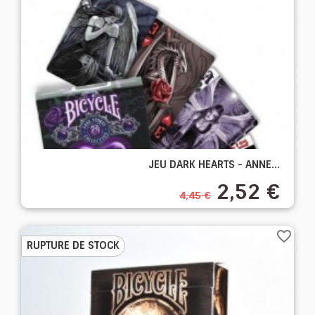
JEU DARK HEARTS - ANNE...
2,52 €
4,45 €
favorite_border
RUPTURE DE STOCK