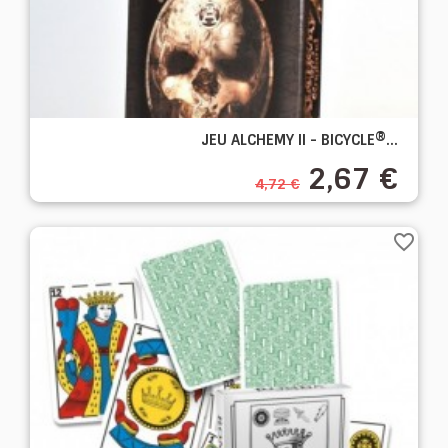
JEU ALCHEMY II - BICYCLE®...
2,67 €
4,72 €
favorite_border