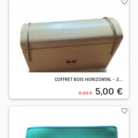
favorite_border
COFFRET BOIS HORIZONTAL - 2...
5,00 €
8,20 €
favorite_border