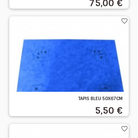
75,00 €
favorite_border
TAPIS BLEU 50X67CM
5,50 €
favorite_border