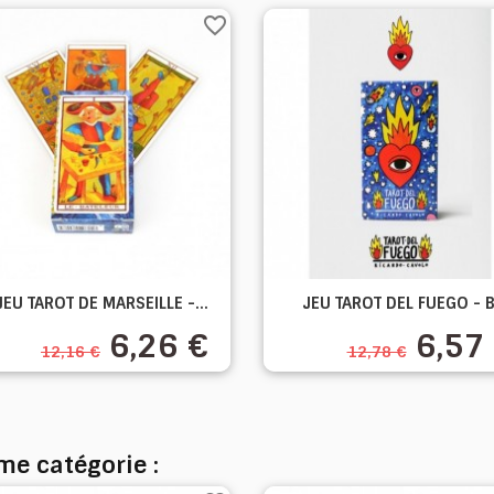
favorite_border


JEU TAROT DE MARSEILLE -...
JEU TAROT DEL FUEGO - BY
Aperçu rapide
Aperçu rapide
6,26 €
6,57
12,16 €
12,78 €
me catégorie :