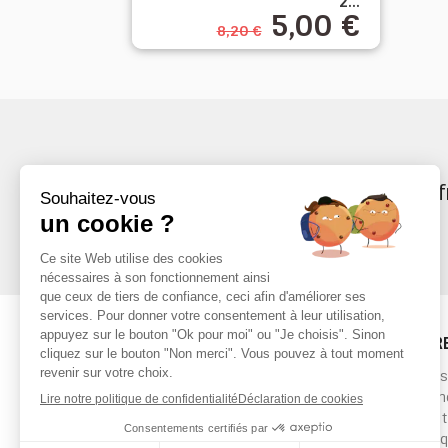
2...
5,00 €
8,20 €
Recevez nos off
PRODUITS
NOTRE
Code promo professionnel
Livrai
Promotions
Paieme
Nouveaux produits
Condit
Meilleures ventes
Politi