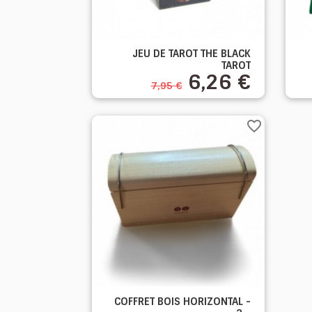

JEU DE TAROT THE BLACK
Aperçu rapide
TAROT
6,26 €
7,95 €
favorite_border

COFFRET BOIS HORIZONTAL -
Aperçu rapide