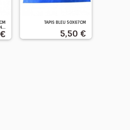

 CM
TAPIS BLEU 50X67CM
Aperçu rapide
...
5,50 €
 €