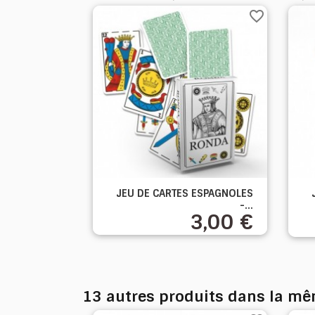
favorite_border

JEU DE CARTES ESPAGNOLES
Aperçu rapide
-...
3,00 €
13 autres produits dans la mê