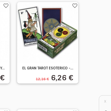
favorite_border
favorite_border

...
EL GRAN TAROT ESOTERICO -...
Aperçu rapide
 €
6,26 €
12,16 €
X