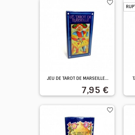
favorite_border
RUP

JEU DE TAROT DE MARSEILLE...
T
Aperçu rapide
7,95 €
favorite_border