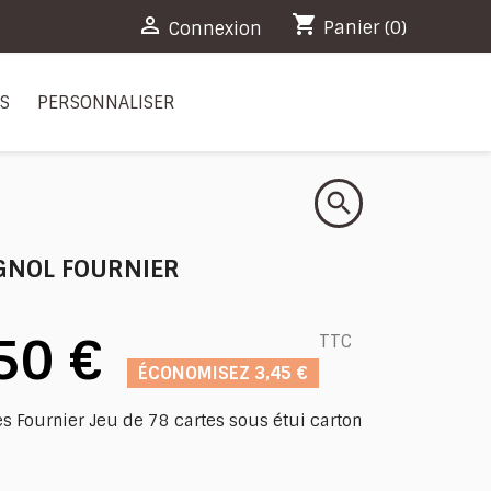
shopping_cart

Panier
(0)
Connexion
RS
PERSONNALISER
search
AGNOL FOURNIER
50 €
TTC
ÉCONOMISEZ 3,45 €
es Fournier Jeu de 78 cartes sous étui carton