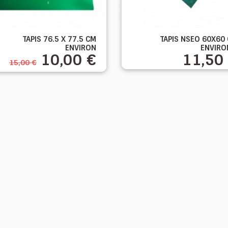


TAPIS 76.5 X 77.5 CM
TAPIS NSEO 60X60
Aperçu rapide
Aperçu rapide
ENVIRON
ENVIRON
10,00 €
11,50
15,00 €