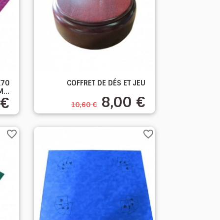

X70
COFFRET DE DÉS ET JEU
Aperçu rapide
...
8,00 €
 €
10,60 €
favorite_border
favorite_border