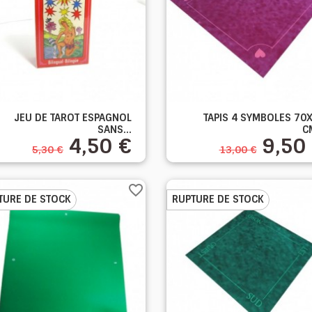


JEU DE TAROT ESPAGNOL
TAPIS 4 SYMBOLES 70
Aperçu rapide
Aperçu rapide
SANS...
CM
4,50 €
9,50
5,30 €
13,00 €
favorite_border
TURE DE STOCK
RUPTURE DE STOCK