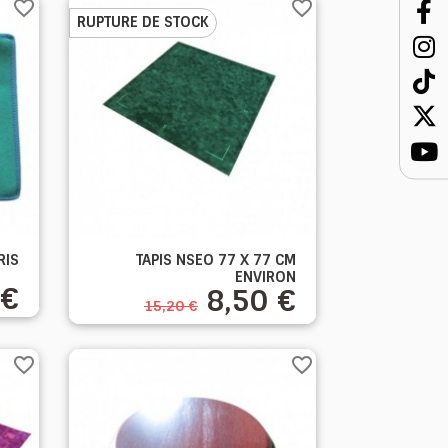
favorite_border
favorite_border
RUPTURE DE STOCK

RIS
TAPIS NSEO 77 X 77 CM
Aperçu rapide
ENVIRON
 €
8,50 €
15,20 €
favorite_border
favorite_border