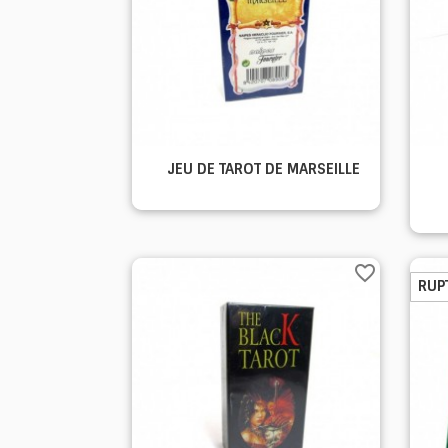

JEU DE TAROT DE MARSEILLE
Aperçu rapide
favorite_border
RUP