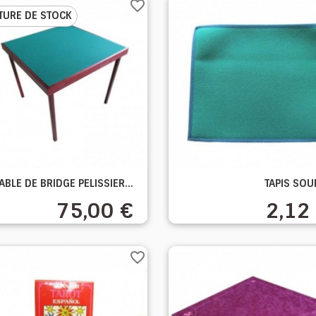
favorite_border
TURE DE STOCK


ABLE DE BRIDGE PELISSIER...
TAPIS SOU
Aperçu rapide
Aperçu rapide
75,00 €
2,12
favorite_border