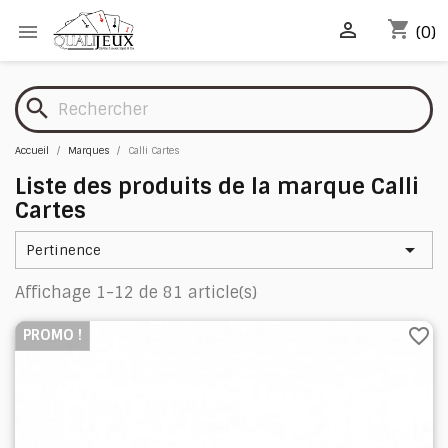
shopping_cart


(0)
search
Accueil
Marques
Calli Cartes
Liste des produits de la marque Calli
Cartes

Pertinence
Affichage 1-12 de 81 article(s)
favorite_border
PROMO !