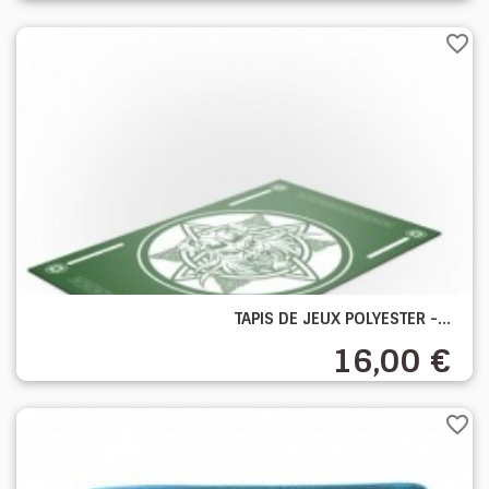
favorite_border
TAPIS DE JEUX POLYESTER -...
16,00 €
favorite_border