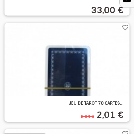
33,00 €
favorite_border
JEU DE TAROT 78 CARTES...
2,01 €
2,84 €
favorite_border