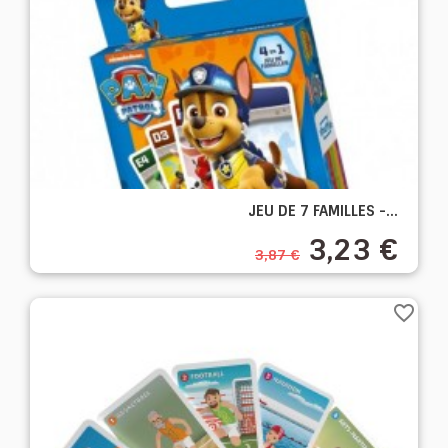
JEU DE 7 FAMILLES -...
3,23 €
3,87 €
favorite_border