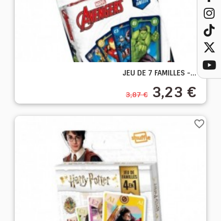
JEU DE 7 FAMILLES -...
3,23 €
3,87 €
favorite_border