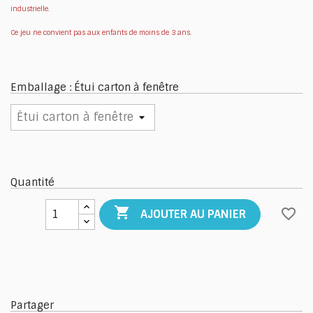
industrielle.
Ce jeu ne convient pas aux enfants de moins de 3 ans.
Emballage : Étui carton à fenêtre
Quantité

favorite_border
AJOUTER AU PANIER
Partager