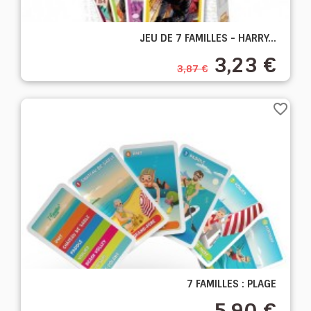
JEU DE 7 FAMILLES - HARRY...
3,23 €
3,87 €
favorite_border
7 FAMILLES : PLAGE
5,90 €