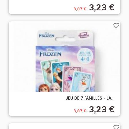
3,23 €
3,87 €
favorite_border
JEU DE 7 FAMILLES - LA...
3,23 €
3,87 €
favorite_border