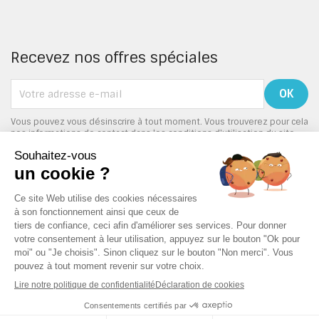
Recevez nos offres spéciales
Vous pouvez vous désinscrire à tout moment. Vous trouverez pour cela
nos informations de contact dans les conditions d'utilisation du site.
PRODUITS

NOTRE SOCIÉTÉ

VOTRE COMPTE

INFORMATIONS
keyboard_arrow_down