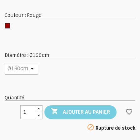
Couleur : Rouge
Rouge
Diamètre : Ø160cm
Quantité

favorite_border
AJOUTER AU PANIER

Rupture de stock