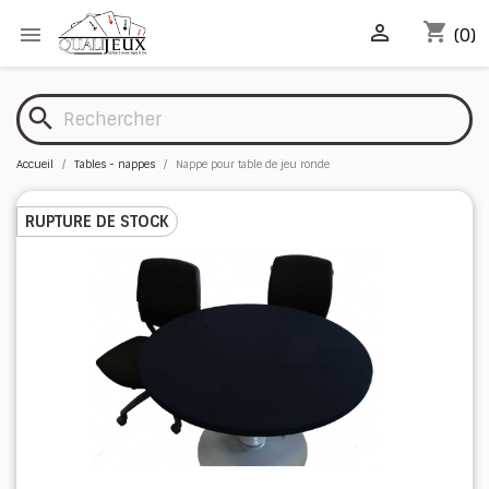
shopping_cart


(0)
search
Accueil
Tables - nappes
Nappe pour table de jeu ronde
RUPTURE DE STOCK