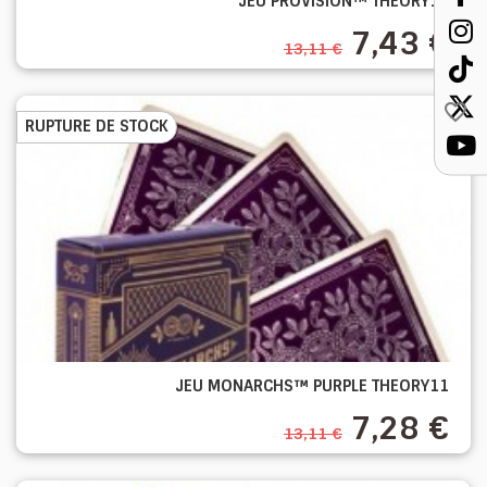
JEU PROVISION™ THEORY11
7,43 €
13,11 €
favorite_border
RUPTURE DE STOCK
JEU MONARCHS™ PURPLE THEORY11
7,28 €
13,11 €