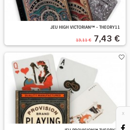
JEU HIGH VICTORIAN™ - THEORY11
7,43 €
13,11 €
favorite_border
X