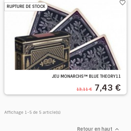
favorite_border
RUPTURE DE STOCK
JEU MONARCHS™ BLUE THEORY11
7,43 €
13,11 €
Affichage 1-5 de 5 article(s)

Retour en haut