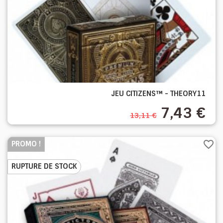
JEU CITIZENS™ - THEORY11
7,43 €
13,11 €
favorite_border
PROMO !
RUPTURE DE STOCK